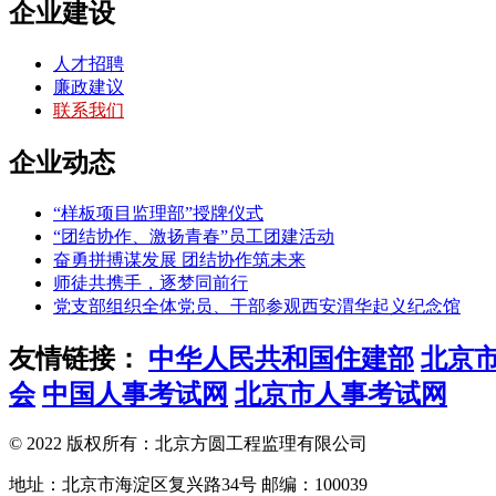
企业建设
人才招聘
廉政建议
联系我们
企业动态
“样板项目监理部”授牌仪式
“团结协作、激扬青春”员工团建活动
奋勇拼搏谋发展 团结协作筑未来
师徒共携手，逐梦同前行
党支部组织全体党员、干部参观西安渭华起义纪念馆
友情链接：
中华人民共和国住建部
北京
会
中国人事考试网
北京市人事考试网
© 2022 版权所有：北京方圆工程监理有限公司
地址：北京市海淀区复兴路34号 邮编：100039